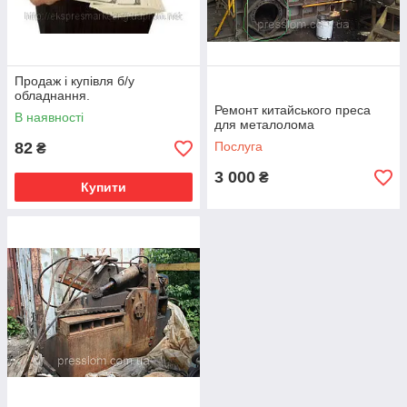
Продаж і купівля б/у
обладнання.
Ремонт китайського преса
В наявності
для металолома
82
Послуга
₴
3 000
₴
Купити