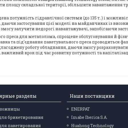
ити площу складської території, збільшити завантаження т
а потужність гідравлічної системи (до 135 т..) і можливі
од, даючи застосування цієї моделі на майданчиках із вис
ь змогу залучити недорогі навантажувачі, запобігаючи зас
го преса для металолома, спрощене обслуговування й фізич
авка та під'єднання пакетувального преса проводиться фа
ідлагоджену роботу обладнання, даючи змогу розраховувати
важливий крок під час розвитку потужності та капіталізаці
ярные разделы
Наши поставщики
-ножницы
ENERPAT
для брикетирования
Imabe Iberica S.A.
для пакетирования
Huahong Technology