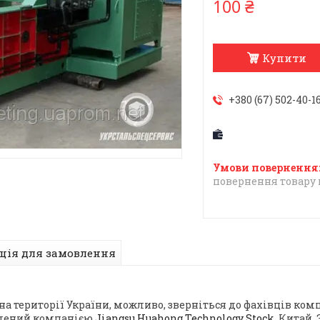
100 ₴
Купити
+380 (67) 502-40-1
повернення товару 
ція для замовлення
 території України, можливо, зверніться до фахівців комп
овлений компанією
Jiangsu Huahong Technology Stock
, Китай.