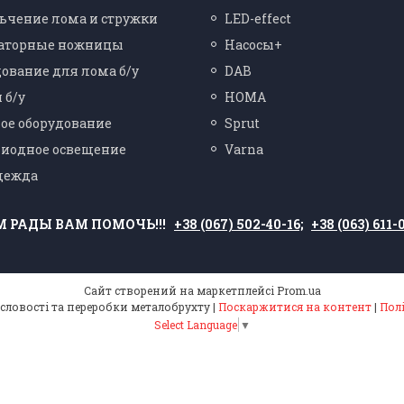
ьчение лома и стружки
LED-effect
аторные ножницы
Насосы+
ование для лома б/у
DAB
 б/у
HOMA
ое оборудование
Sprut
диодное освещение
Varna
дежда
М РАДЫ ВАМ ПОМОЧЬ!!!
+38 (067) 502-40-16;
+38 (063) 611-
Сайт створений на маркетплейсі
Prom.ua
Обладнання для промисловості та переробки металобрухту |
Поскаржитися на контент
|
Пол
Select Language
▼