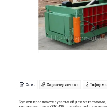
Опис
Характеристики
Інформа
Купити прес пакетирувальний для металолома, на
для металолома Y81Q-135, розроблений і вигот