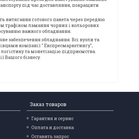
ранспорту під час доставляння, покращити
сть витягання готового пакета через передню
оким трафіком ламання чорних і кольорових
тосуванню важкого обладнання.
не забезпечення обладнання. Всі вузли та
хівцями компанії " Експресмаркєтингу",
 логістику та монетізацію підприємства.
ї Вашого бізнесу.
Заказ товаров
Гарантия и сервис
Оплата и доставка
Оставить запрос