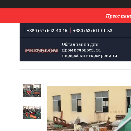
Пресс пак
+380 (67) 502-40-16
+380 (63) 611-01-83
Обладнання для
промисловості та
переробки вторсировини