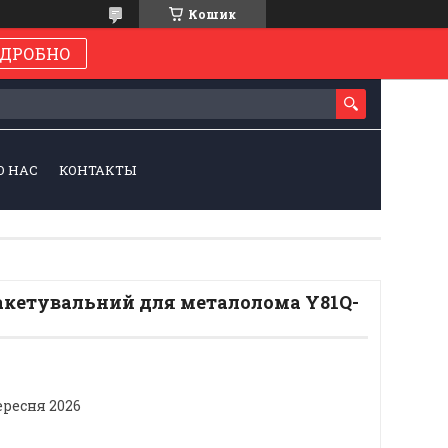
Кошик
ДРОБНО
О НАС
КОНТАКТЫ
акетувальний для металолома Y81Q-
ересня 2026