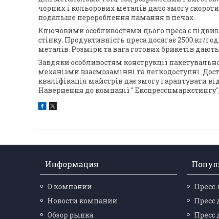
чорних і кольорових металів дало змогу скорот
подальше перероблення ламання в печах.
Ключовими особливостями цього преса є підвищен
стінку. Продуктивність преса досягає 2500 кг/г
металів. Розміри та вага готових брикетів дают
Завдяки особливостям конструкції пакетувально
механізми взаємозамінні та легкодоступні. Дост
кваліфікація майстрів дає змогу гарантувати в
Навернення до компанії " Експресспмаркєтингу", 
Информация
Попул
О компании
Пресс
Новости компании
Пресс 
Обзор рынка
Пресс 