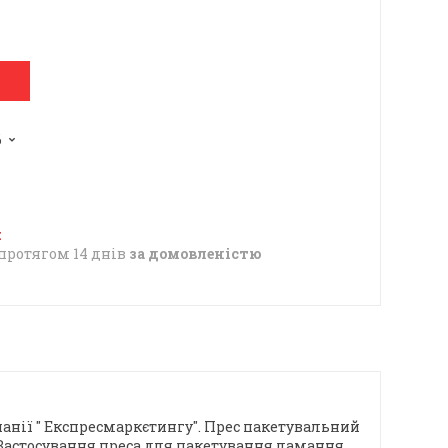
6
протягом 14 днів
за домовленістю
анії " Експресмаркєтингу". Прес пакетувальний
 Застосування преса для пакетування ламання