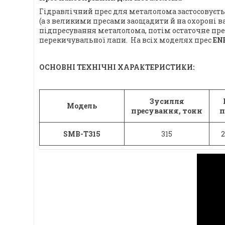
Гідравлічний прес для металолома застосовуєтьс
(а з великими пресами заощадити й на охороні 
підпресування металолома, потім остаточне пре
перекичувальної лапи. На всіх моделях прес
EN
ОСНОВНІ ТЕХНІЧНІ ХАРАКТЕРИСТИКИ:
Зусилля
Модель
пресування, тонн
п
SMB-T315
315
2