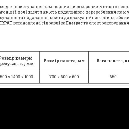
я для пакетування лам чорних і кольорових металів і спла
вагонів) і поліпшити якість подальшого перероблення лам 
сування та подавання пакета до евакуаційного вікна, або 
ERPAT
встановлена гідравліка
Enerpac
та електрокеруванн
Розмір камери
Розмір пакета, мм
Вага пакета, к
ресування, мм
500 x 1400 x 1000
700 x 600 x 600
650