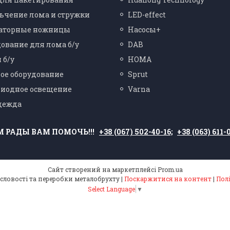
ьчение лома и стружки
LED-effect
аторные ножницы
Насосы+
ование для лома б/у
DAB
 б/у
HOMA
ое оборудование
Sprut
диодное освещение
Varna
дежда
М РАДЫ ВАМ ПОМОЧЬ!!!
+38 (067) 502-40-16;
+38 (063) 611-
Сайт створений на маркетплейсі
Prom.ua
Обладнання для промисловості та переробки металобрухту |
Поскаржитися на контент
|
Пол
Select Language
▼