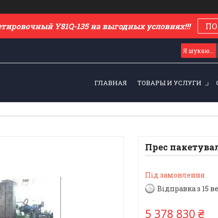
етировочный Y81Q-135 на выгодных условиях!!!
ПО
ГЛАВНАЯ
ТОВАРЫ И УСЛУГИ
Прес пакетува
Під замовлення
Відправка з 15 в
5 378 830 ₴