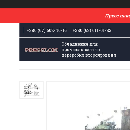
Пресс пак
+380 (67) 502-40-16
+380 (63) 611-01-83
Обладнання для
промисловості та
переробки вторсировини