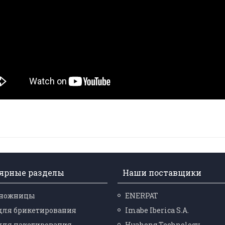
ярные разделы
Наши поставщики
-ножницы
ENERPAT
для брикетирования
Imabe Iberica S.A.
для пакетирования
Huahong Technology