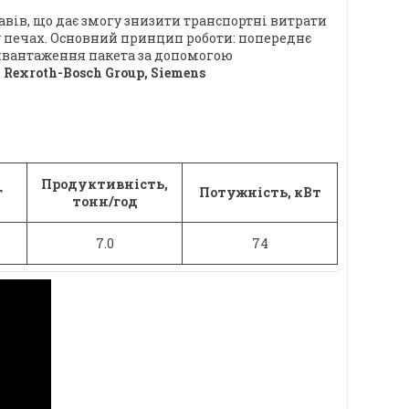
вів, що дає змогу знизити транспортні витрати
у печах. Основний принцип роботи: попереднє
вивантаження пакета за допомогою
я
Rexroth-Bosch Group, Siemens
Продуктивність,
г
Потужність, кВт
тонн/год
7.0
74