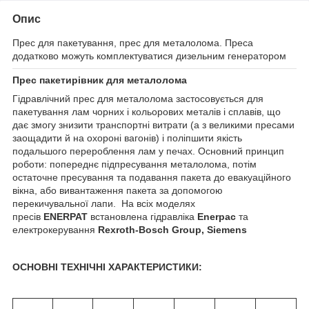
Опис
Прес для пакетування, прес для металолома. Преса
додатково можуть комплектуватися дизельним генератором
Прес пакетирівник для металолома
Гідравлічний прес для металолома застосовується для
пакетування лам чорних і кольорових металів і сплавів, що
дає змогу знизити транспортні витрати (а з великими пресами
заощадити й на охороні вагонів) і поліпшити якість
подальшого перероблення лам у печах. Основний принцип
роботи: попереднє підпресування металолома, потім
остаточне пресування та подавання пакета до евакуаційного
вікна, або вивантаження пакета за допомогою
перекичувальної лапи. На всіх моделях
пресів
ENERPAT
встановлена гідравліка
Enerpac
та
електрокерування
Rexroth-Bosch Group, Siemens
ОСНОВНІ ТЕХНІЧНІ ХАРАКТЕРИСТИКИ: