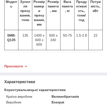
Модел
Зусил
Розмір
Розмір
Вага
Проду
Потуж
ь
ля
камер
пакета
пакета
ктивні
ність,
пресу
и
, мм
, кг
сть,
кВт
вання,
пресу
тонн/
тонн
вання,
год
мм
SMB-
135
1400 x
600 x
50-75
1.5-2.8
22
Q135
600 x
240
600
Приховати
Характеристики
Користувальницькі характеристики
Країна виробник
Великобританія
Виробник
Enerpat