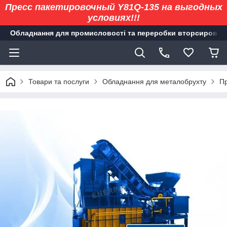
Пресс пакетировочный Y81Q-135 на выгодных
условиях!!!
Обладнання для промисловості та переробки вторсировин
Товари та послуги
Обладнання для металобрухту
Пр