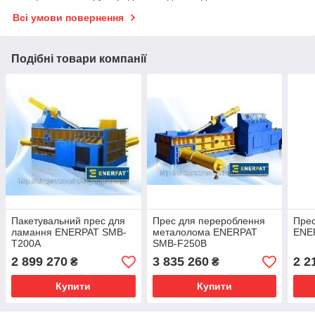
Всі умови повернення
Подібні товари компанії
Пакетувальний прес для
Прес для перероблення
Пре
ламання ENERPAT SMB-
металолома ENERPAT
ENE
T200А
SMB-F250В
2 899 270
3 835 260
2 2
₴
₴
Купити
Купити