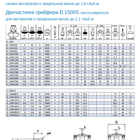
сипких матеріалів із придільною вагою до 1,8 т/куб.м
Двочастинні грейфери B.1500S
застосовуються
для матеріалів із придільною вагою до 2,1 т/куб.м