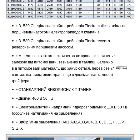
• B_530 Спеціальна лінійка грейферів Electromatic з аксіально-
поршневим насосом і електроприводом клапанів.
• B_580 Спеціальна лінійка грейферів Electrorevers з
реверсивним поршневим насосом.
• Мінімальна вантажність мостового крана визначається
залежно від питомої ваги,
зазначеної в таблиці. Залежно
від питомої ваги матеріалу, що занурюється, перевірте ⁇ ­
вантажність мостового крана, що відповідає вантажності
грейфера.
• СТАНДАРТНИЙ ВИКОРИСНИК ПІТАННЯ
• Двигун: 400 В 50 Гц
• Електромагнітний напрямний гідророзподільник: 110 В 50 Гц
(особливе натягування на замовлення)
• Вибір W на замовлення: A01,A02,A03,A04, B, C, D, E, H, L, P,
S, Z, X