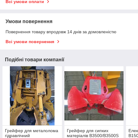
Всі умови оплати
Умови повернення
Повернення товару впродовж 14 днів за домовленістю
Всі умови повернення
Подібні товари компанії
Грейфер для металолома
Грейфер для сипких
Елек
гідравлічний
матеріалів В3500/В3500S
В15