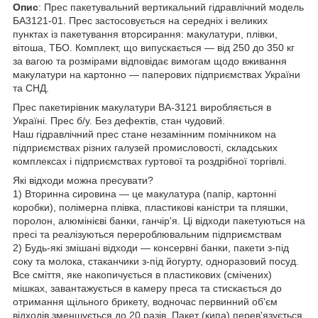
Опис
: Прес пакетувальний вертикальний гідравлічний модель
БА3121-01. Прес застосовується на середніх і великих
пунктах із пакетування вторсирання: макулатури, плівки,
вітоша, ТБО. Комплект, що випускається — від 250 до 350 кг
за вагою та розмірами відповідає вимогам щодо вживання
макулатури на картонно — паперових підприємствах України
та СНД.
Прес пакетирівник макулатури BA-3121 виробляється в
Україні. Прес б/у. Без дефектів, стан чудовий.
Наш гідравлічний прес стане незамінним помічником на
підприємствах різних галузей промисловості, складських
комплексах і підприємствах гуртової та роздрібної торгівлі.
Які відходи можна пресувати?
1) Вторинна сировина — це макулатура (папір, картонні
коробки), полімерна плівка, пластикові каністри та пляшки,
поролон, алюмінієві банки, ганчір'я. Ці відходи пакетуються на
пресі та реалізуються перероблювальним підприємствам
2) Будь-які змішані відходи — консервні банки, пакети з-під
соку та молока, стаканчики з-під йогурту, одноразовий посуд.
Все сміття, яке накопичується в пластикових (смічених)
мішках, завантажується в камеру преса та стискається до
отримання щільного брикету, водночас первинний об'єм
відходів зменшується до 20 разів. Пакет (кипа) перев'язується