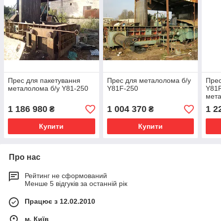
Прес для пакетування
Прес для металолома б/у
Прес
металолома б/у Y81-250
Y81F-250
Y81F
мет
1 186 980
1 004 370
1 2
₴
₴
Купити
Купити
Про нас
Рейтинг не сформований
Менше 5 відгуків за останній рік
Працює з 12.02.2010
м. Київ