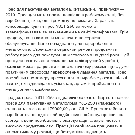
Прес для пакетування металома, китайський. Рік випуску —
2010. Прес для металолома повністю в робочому стані, без
вироблення, вкладень і ремонту не вимагає. Зараз є на
консервації. Купити прес Y81T-250 ви можете
зателефонувавши за зазначеними на сайті телефонами. Крім
продажу, наша компанія може взяти на сервісне
обслуговування Ваше обладнання для перероблення
металолома. Своєчасний сервісний ремонт продовжить
роботу преса для пакетування металолома на довгі роки. Цей
прес для пакетування ламання металів зручний у роботі,
оскільки може працювати в автоматичному режимі, що є дуже
практичним способом перероблення ламання металів. Прес
має збільшену камеру пресування та виробляє досить щільні
пакети, які відповідають усім стандартам із приймання на
металургійних комбінатах.
Продаж преса Y81T-250 з гідравлічною олією. Вартість нового
преса для пакетування металолома Y81-250 (кітайського)
становить на сьогодні 79000,00 дол. США. Преса китайського
виробництва це одні з найнадійніших і найпопулярніших на
сьогодні, вони невибагливі в експлуатації та вирізняються
високою продуктивністю. Прес цієї серії може працювати в
автоматичному режимі, що безсумнівно підвищить