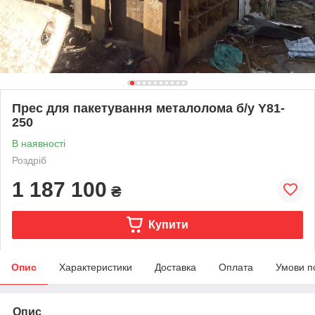
Прес для пакетування металолома б/у Y81-
250
В наявності
Роздріб
1 187 100
₴
Купити
Опис
Характеристики
Доставка
Оплата
Умови п
Опис