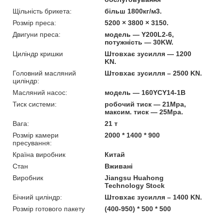
Щільність брикета:
більш 1800кг/м3.
Розмір преса:
5200 × 3800 × 3150.
Двигуни преса:
модель — Y200L2-6,
потужність — 30KW.
Циліндр кришки
Штовхає зусилля — 1200
KN.
Головний масляний
Штовхає зусилля – 2500 KN.
циліндр:
Масляний насос:
модель — 160YCY14-1B
Тиск системи:
робочий тиск — 21Mpa,
максим. тиск — 25Mpa.
Вага:
21 т
Розмір камери
2000 * 1400 * 900
пресування:
Країна виробник
Китай
Стан
Вживані
Виробник
Jiangsu Huahong
Technology Stock
Бічний циліндр:
Штовхає зусилля – 1400 KN.
Розмір готового пакету
(400-950) * 500 * 500