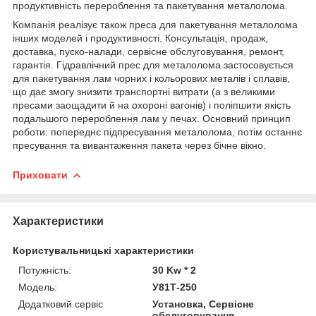
продуктивність перероблення та пакетування металолома.
Компанія реалізує також преса для пакетування металолома
інших моделей і продуктивності. Консультація, продаж,
доставка, пуско-налади, сервісне обслуговування, ремонт,
гарантія. Гідравлічний прес для металолома застосовується
для пакетування лам чорних і кольорових металів і сплавів,
що дає змогу знизити транспортні витрати (а з великими
пресами заощадити й на охороні вагонів) і поліпшити якість
подальшого перероблення лам у печах. Основний принцип
роботи: попереднє підпресування металолома, потім останнє
пресування та вивантаження пакета через бічне вікно.
Приховати
Характеристики
Користувальницькі характеристики
Потужність:
30 Kw * 2
Модель:
У81Т-250
Додатковий сервіс
Установка, Сервісне
обслуговування