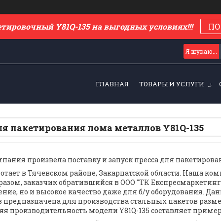
етировочный Y81Q-135 на выгодных условиях!!!
ПО
ГЛАВНАЯ
ТОВАРЫ И УСЛУГИ
ля пакетирования лома металлов Y81Q-135
пания произвела поставку и запуск пресса для пакетирова
ботает в Тячевском районе, Закарпатской области. Наша ко
разом, заказчик обратившийся в ООО "ТК Експресмаркетинг
ние, но и высокое качество даже для б/у оборудования. Да
 предназначена для производства стальных пакетов размерам
яя производительность модели Y81Q-135 составляет примерно 