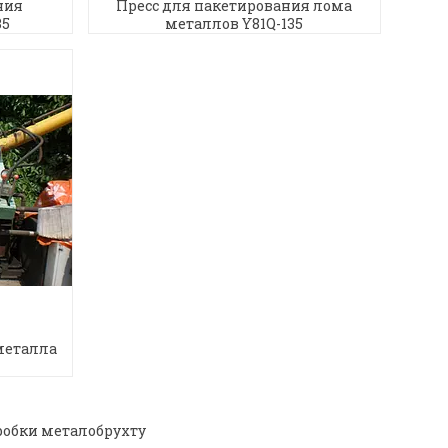
ния
Пресс для пакетирования лома
35
металлов Y81Q-135
металла
робки металобрухту