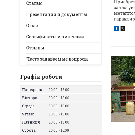
Приобрет
Статьи
зачастую
металлол
Презентации и документы
гарантир
О нас
Сертификаты и лицензии
Отзывы
Часто задаваемые вопросы
Графік роботи
Понеділок
10:00
18:00
Вівторок
10:00
18:00
Середа
10:00
18:00
Четвер
10:00
18:00
Пʼятниця
10:00
18:00
Субота
10:00
16:00