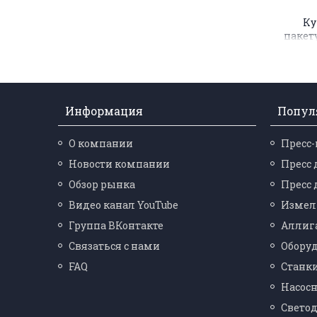
Ку
пакет
метало
Информация
Попул
О компании
Пресс
Новости компании
Пресс 
Обзор рынка
Пресс 
Видео канал YouTube
Измел
Группа ВКонтакте
Аллиг
Связаться с нами
Оборуд
FAQ
Станки
Насосн
Свето