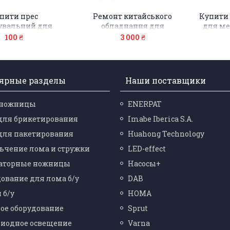
пити прес
Ремонт китайського
Купити 
увальний для
обладнання для
для ме
лома Y81Q-135
металолома
100 ₴
3 000 ₴
ярные разделы
Наши поставщики
-ножницы
ENERPAT
для брикетирования
Imabe Iberica S.A.
для пакетирования
Huahong Technology
ьчение лома и стружки
LED-effect
аторные ножницы
Насосы+
ование для лома б/у
DAB
 б/у
HOMA
ое оборудование
Sprut
диодное освещение
Varna