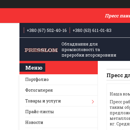
Пресс пак
+380 (67) 502-40-16
+380 (63) 611-01-83
Обладнання для
промисловості та
переробки вторсировини
Пресс д
Портфолио
Фотогалерея
Наша ком
Товары и услуги
Пресс ра
таким об
Прайс-листы
предложе
металлов
Новости
кг. Средн